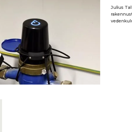
Julius Ta
rakennust
vedenkulu