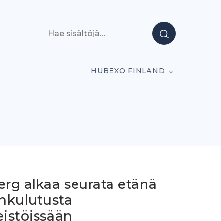
Hae sisältöjä
HUBEXO FINLAND
erg alkaa seurata etänä
nkulutusta
eistöissään