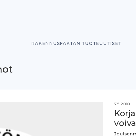
RAKENNUSFAKTAN TUOTEUUTISET
not
7.5.2018
Korj
voiv
Joutsenm