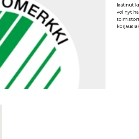
laatinut 
voi nyt ha
toimistor
korjausra