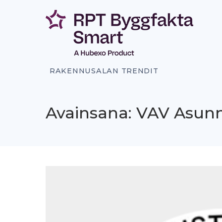
Siirry
sisältöön
RAKENNUSALAN TRENDIT
Avainsana: VAV Asun