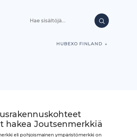
Hae sisältöjä
HUBEXO FINLAND
ausrakennuskohteet
at hakea Joutsenmerkkiä
erkki eli pohjoismainen ympäristömerkki on