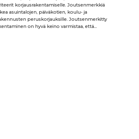
kriteerit korjausrakentamiselle. Joutsenmerkkiä
kea asuintalojen, päiväkotien, koulu- ja
akennusten peruskorjauksille. Joutsenmerkitty
kentaminen on hyvä keino varmistaa, että...