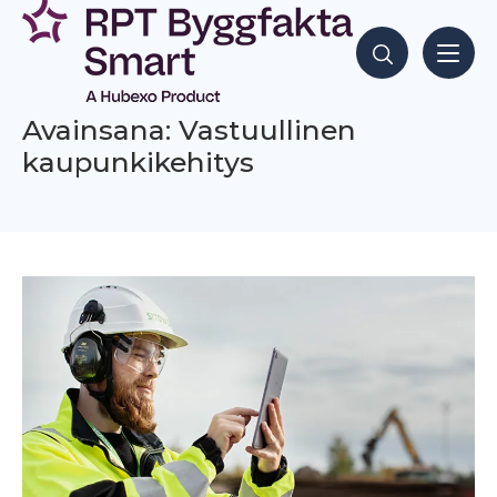
Siirry
sisältöön
Hae sisältöjä
Avainsana: Vastuullinen
kaupunkikehitys