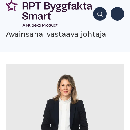
Siirry
sisältöön
Hae sisältöjä
Avainsana: vastaava johtaja