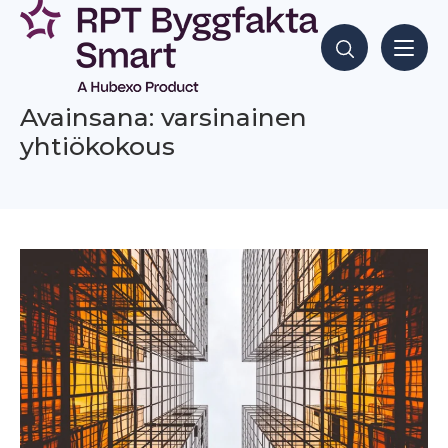
Siirry
sisältöön
Hae sisältöjä
Avainsana: varsinainen
yhtiökokous