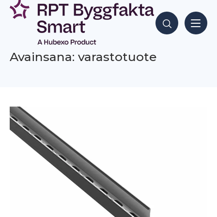
Siirry
sisältöön
Hae sisältöjä
Avainsana: varastotuote