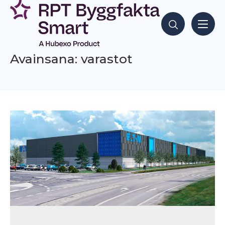
Siirry
sisältöön
Hae sisältöjä
Avainsana: varastot