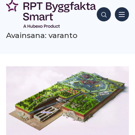
Siirry
sisältöön
Hae sisältöjä
Avainsana: varanto