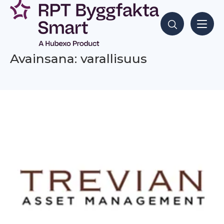
Siirry
sisältöön
Hae sisältöjä
Avainsana: varallisuus