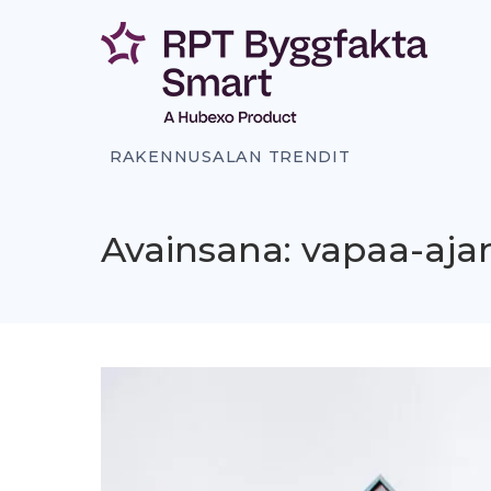
Siirry
sisältöön
RAKENNUSALAN TRENDIT
Avainsana: vapaa-aja