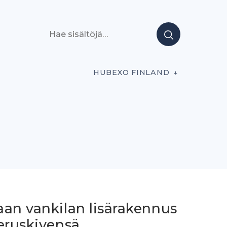
Hae sisältöjä
HUBEXO FINLAND
aan vankilan lisärakennus
eruskivensä