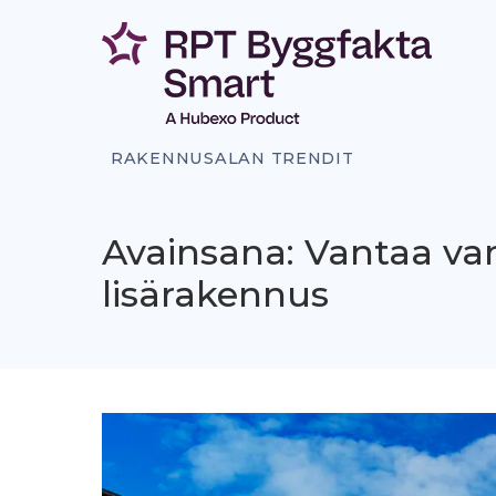
Siirry
sisältöön
RAKENNUSALAN TRENDIT
Avainsana: Vantaa va
lisärakennus