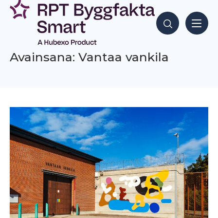
Siirry
sisältöön
Hae sisältöjä
Avainsana: Vantaa vankila