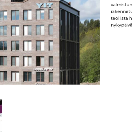
valmistu
rakennetu
teollista 
nykypäivää