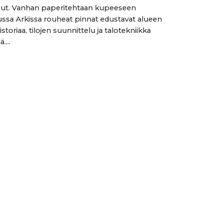
nut. Vanhan paperitehtaan kupeeseen
ssa Arkissa rouheat pinnat edustavat alueen
historiaa, tilojen suunnittelu ja talotekniikka
....