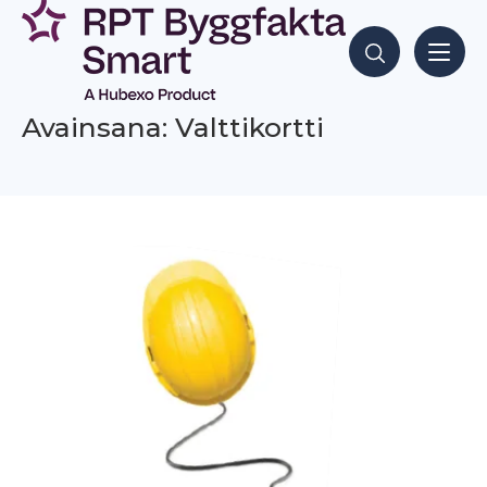
Siirry
sisältöön
Hae sisältöjä
Avainsana: Valttikortti