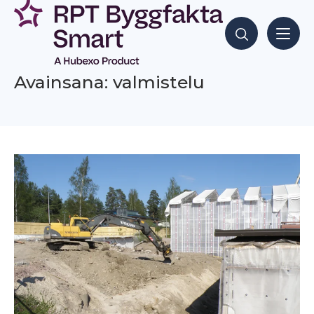
Siirry
sisältöön
Hae sisältöjä
Avainsana: valmistelu