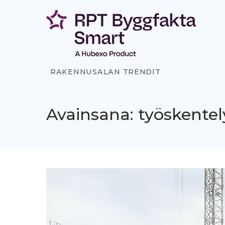
Siirry
sisältöön
RAKENNUSALAN TRENDIT
Avainsana: työskentel