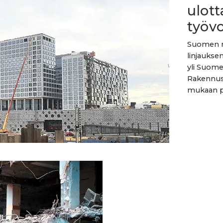
ulott
työv
Suomen ra
linjauksen
yli Suome
Rakennust
mukaan pä