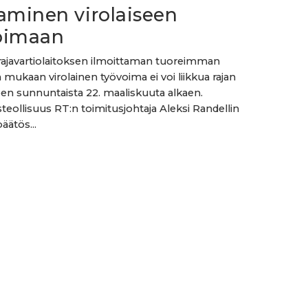
aminen virolaiseen
oimaan
javartiolaitoksen ilmoittaman tuoreimman
 mukaan virolainen työvoima ei voi liikkua rajan
en sunnuntaista 22. maaliskuuta alkaen.
eollisuus RT:n toimitusjohtaja Aleksi Randellin
ätös...