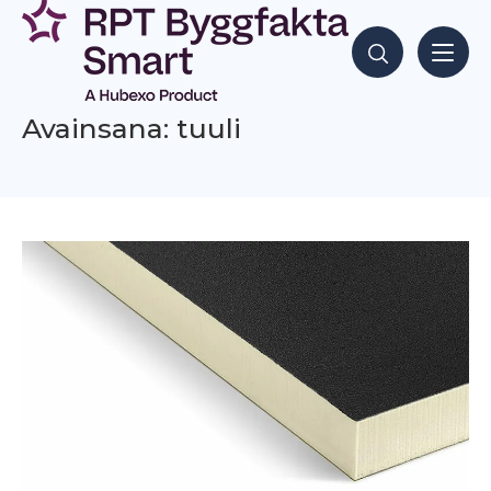
Siirry
sisältöön
Hae sisältöjä
Avainsana: tuuli