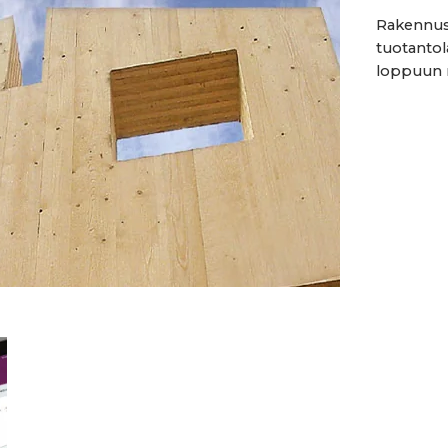
Rakennus
tuotantol
loppuun m