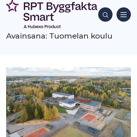
Siirry
sisältöön
Hae sisältöjä
Avainsana: Tuomelan koulu