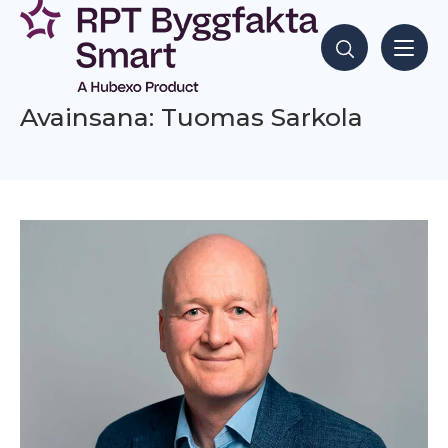
Siirry
sisältöön
Hae sisältöjä
Avainsana: Tuomas Sarkola