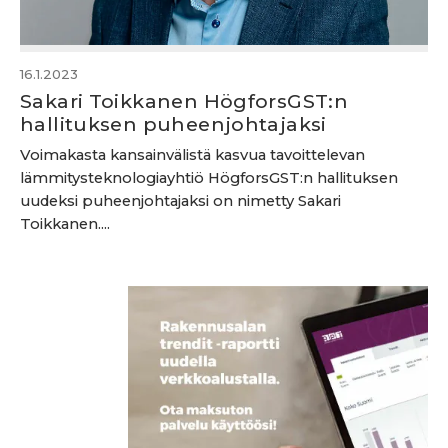
16.1.2023
Sakari Toikkanen HögforsGST:n
hallituksen puheenjohtajaksi
Voimakasta kansainvälistä kasvua tavoittelevan
lämmitysteknologiayhtiö HögforsGST:n hallituksen
uudeksi puheenjohtajaksi on nimetty Sakari
Toikkanen....