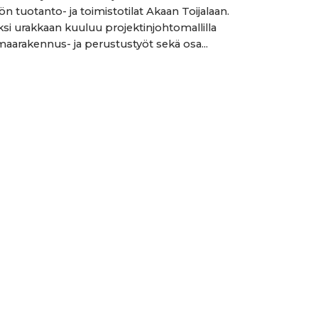
n tuotanto- ja toimistotilat Akaan Toijalaan.
äksi urakkaan kuuluu projektinjohtomallilla
maarakennus- ja perustustyöt sekä osa...