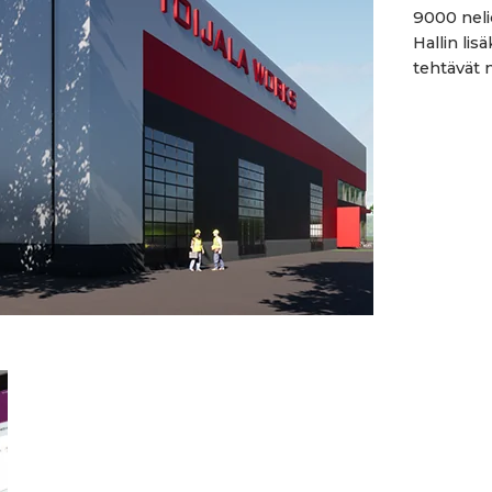
9000 neliö
Hallin lis
tehtävät 