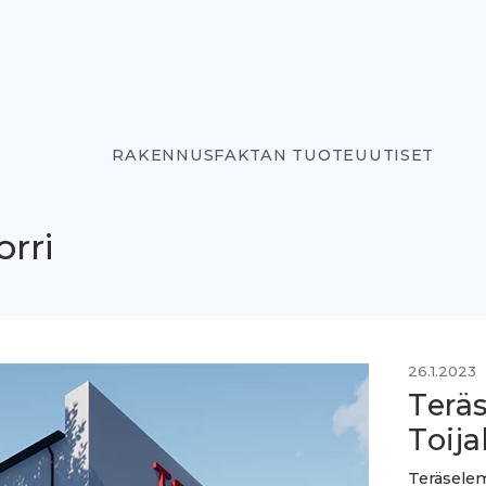
RAKENNUSFAKTAN TUOTEUUTISET
rri
26.1.2023
Terä
Toija
Teräselem