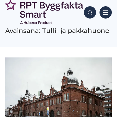
Siirry
sisältöön
Hae sisältöjä
Avainsana: Tulli- ja pakkahuone