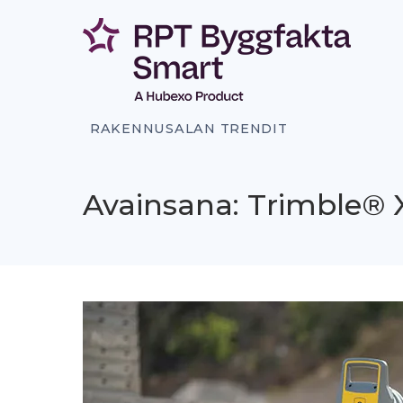
Siirry
sisältöön
RAKENNUSALAN TRENDIT
Avainsana: Trimble® X