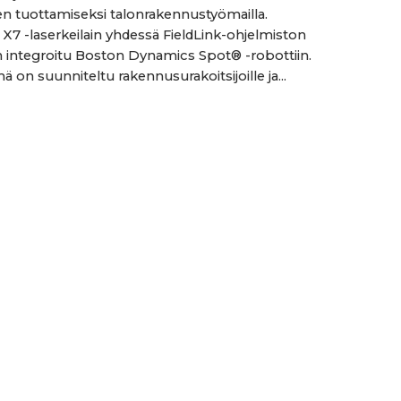
ien tuottamiseksi talonrakennustyömailla.
X7 -laserkeilain yhdessä FieldLink-ohjelmiston
 integroitu Boston Dynamics Spot® -robottiin.
 on suunniteltu rakennusurakoitsijoille ja...