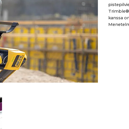
pistepilv
Trimble® 
kanssa on
Menetelmä