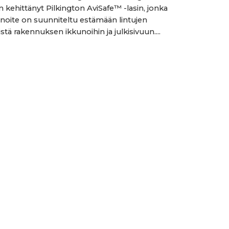
n kehittänyt Pilkington AviSafe™ -lasin, jonka
nnoite on suunniteltu estämään lintujen
tä rakennuksen ikkunoihin ja julkisivuun....