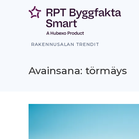
Siirry
sisältöön
RAKENNUSALAN TRENDIT
Avainsana: törmäys