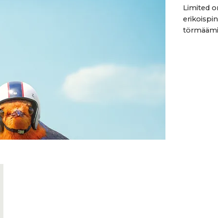
Limited o
erikoispi
törmäämis