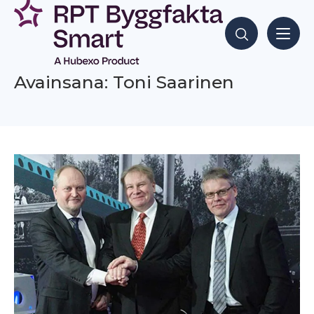
Siirry
sisältöön
Hae sisältöjä
Avainsana: Toni Saarinen