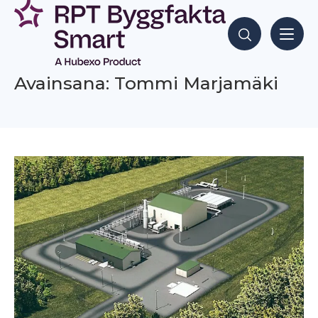
Siirry
sisältöön
Hae sisältöjä
Avainsana: Tommi Marjamäki