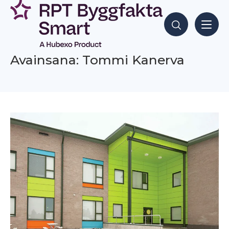
Siirry
sisältöön
Hae sisältöjä
Avainsana: Tommi Kanerva