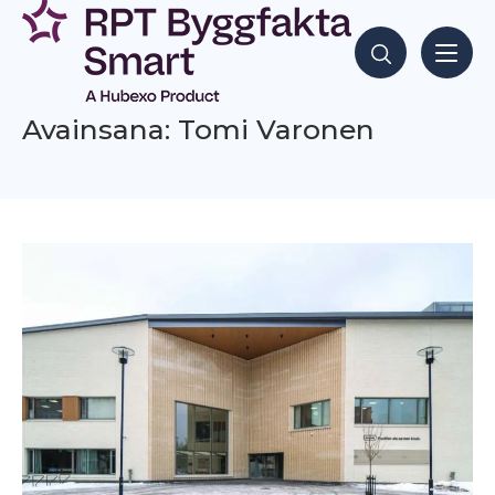
Siirry
sisältöön
Hae sisältöjä
Avainsana: Tomi Varonen