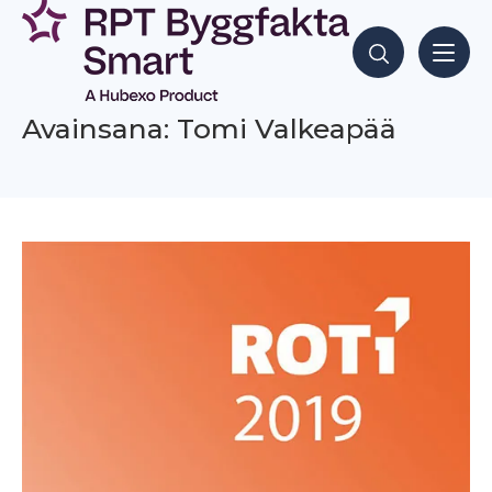
Siirry
sisältöön
Hae sisältöjä
Avainsana: Tomi Valkeapää