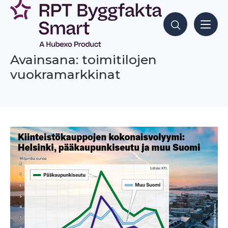
Siirry
sisältöön
Hae sisältöjä
Avainsana: toimitilojen
vuokramarkkinat