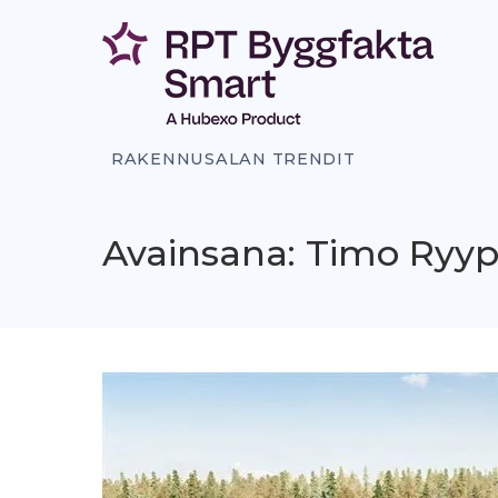
Siirry
sisältöön
RAKENNUSALAN TRENDIT
Avainsana: Timo Ryy