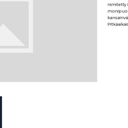
nimitetty
monipuol
kansainvä
Pitkäaikai