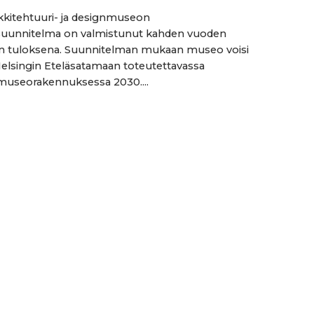
kitehtuuri- ja designmuseon
suunnitelma on valmistunut kahden vuoden
n tuloksena. Suunnitelman mukaan museo voisi
elsingin Eteläsatamaan toteutettavassa
museorakennuksessa 2030....