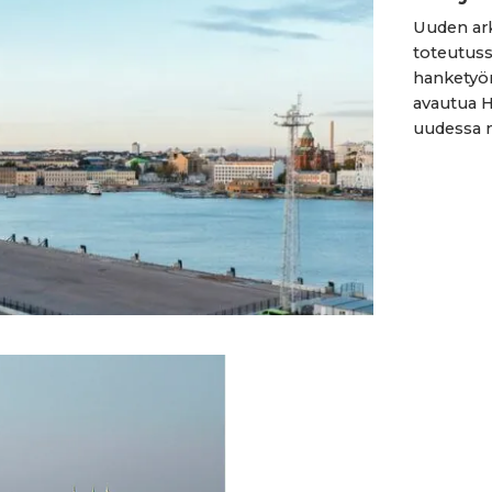
Uuden ark
toteutus
hanketyö
avautua H
uudessa 