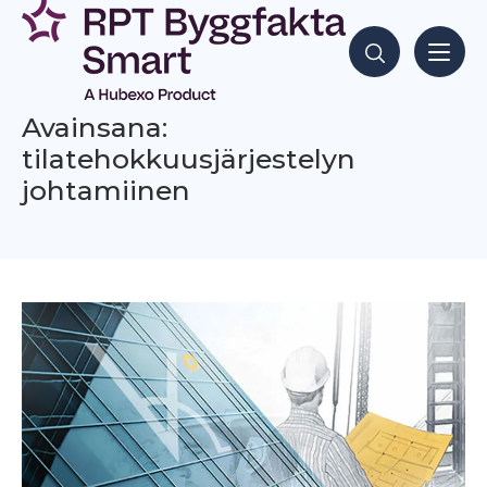
Siirry
sisältöön
Hae sisältöjä
Avainsana:
tilatehokkuusjärjestelyn
johtamiinen