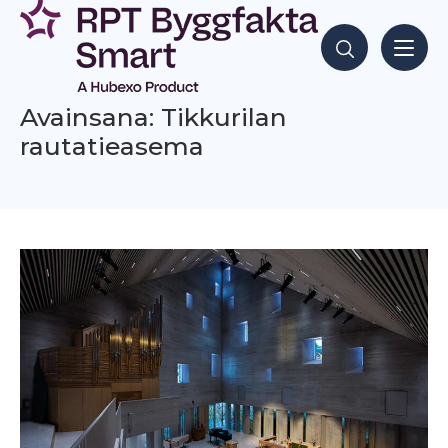
Siirry
sisältöön
Hae sisältöjä
Avainsana: Tikkurilan
rautatieasema