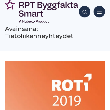
Siirry
sisältöön
Hae sisältöjä
Avainsana:
Tietoliikenneyhteydet