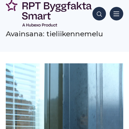
Siirry
sisältöön
Hae sisältöjä
Avainsana: tieliikennemelu