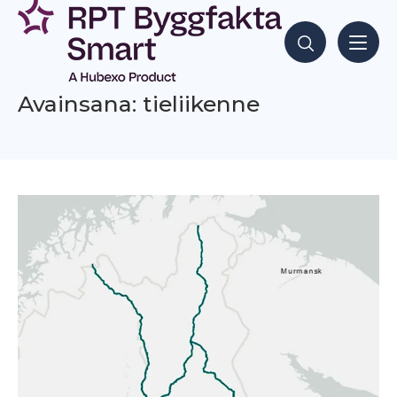
Siirry
sisältöön
Hae sisältöjä
Avainsana: tieliikenne