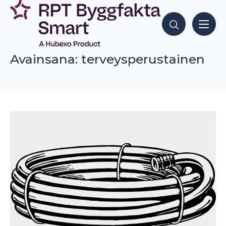
Siirry
sisältöön
Hae sisältöjä
Avainsana: terveysperustainen