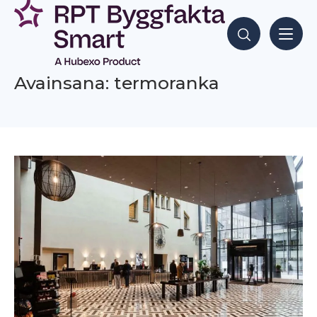
Siirry
sisältöön
Hae sisältöjä
Avainsana: termoranka