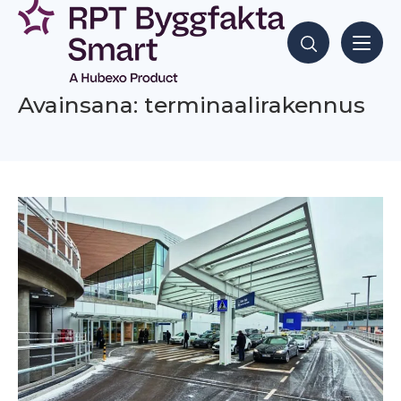
Siirry
sisältöön
Hae sisältöjä
Avainsana: terminaalirakennus