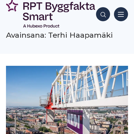
Siirry
sisältöön
Hae sisältöjä
Avainsana: Terhi Haapamäki