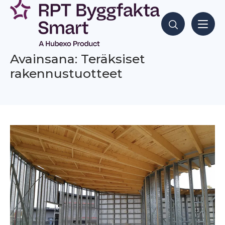
Siirry
sisältöön
Hae sisältöjä
Avainsana: Teräksiset
rakennustuotteet