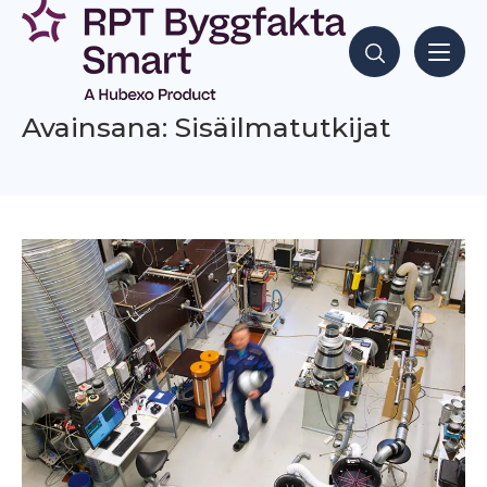
Siirry
sisältöön
Hae sisältöjä
Avainsana: Sisäilmatutkijat