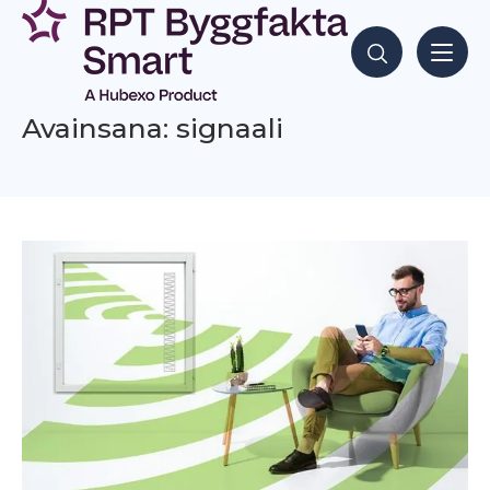
Siirry
sisältöön
Hae sisältöjä
Avainsana: signaali