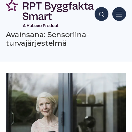
Siirry
sisältöön
Hae sisältöjä
Avainsana: Sensoriina-
turvajärjestelmä