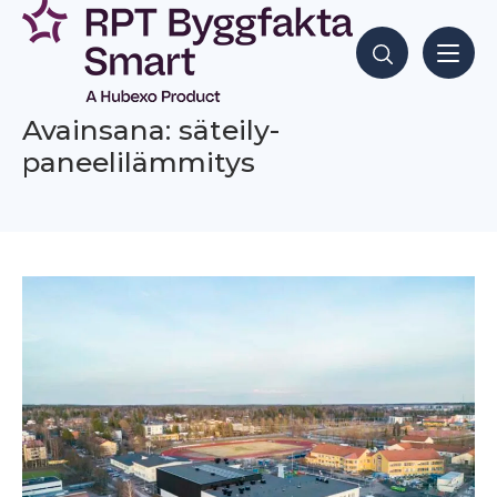
Siirry
sisältöön
Hae sisältöjä
Avainsana: säteily­
paneelilämmitys