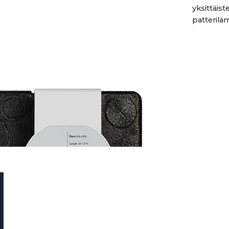
yksittäis
patteriläm