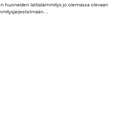
ten huoneiden lattialämmitys jo olemassa olevaan
mitysjärjestelmään. ...