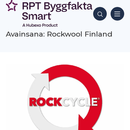
Siirry
sisältöön
Hae sisältöjä
Avainsana: Rockwool Finland