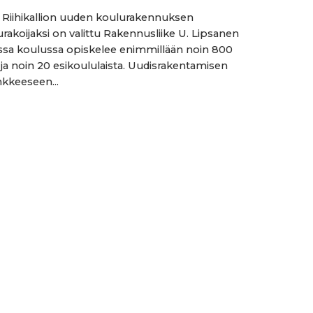
Riihikallion uuden koulurakennuksen
rakoijaksi on valittu Rakennusliike U. Lipsanen
sa koulussa opiskelee enimmillään noin 800
 ja noin 20 esikoululaista. Uudisrakentamisen
nkkeeseen...