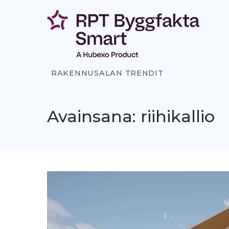
Siirry
sisältöön
RAKENNUSALAN TRENDIT
Avainsana: riihikallio