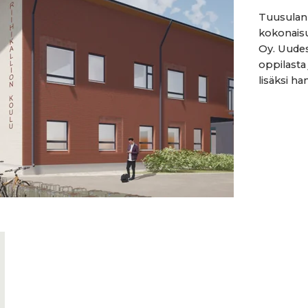
Tuusulan 
kokonaisu
Oy. Uudes
oppilasta
lisäksi ha